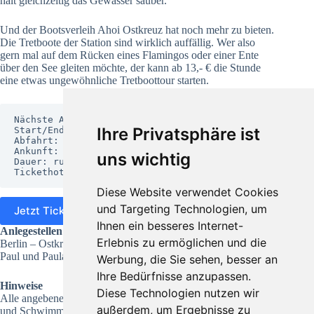
hält gleichzeitig das Gewässer sauber.
Und der Bootsverleih Ahoi Ostkreuz hat noch mehr zu bieten.
Die Tretboote der Station sind wirklich auffällig. Wer also
gern mal auf dem Rücken eines Flamingos oder einer Ente
über den See gleiten möchte, der kann ab 13,- € die Stunde
eine etwas ungewöhnliche Tretboottour starten.
Nächste Ablegetermine: April-Oktober

Ihre Privatsphäre ist
Start/Ende: Ostkreuz, Berlin

Abfahrt: ab 10:00 Uhr

Ankunft: bis 17:00 Uhr

uns wichtig
Dauer: rund 2 Stunden (inkl. Sammelauftrag)

Tickethotline: +49 (0) 179 – 888837
Diese Website verwendet Cookies
und Targeting Technologien, um
Jetzt Ticket online kaufen
Ihnen ein besseres Internet-
Anlegestellen:
Erlebnis zu ermöglichen und die
Berlin – Ostkreuz
Paul und Paula Ufer / Zillepromenade, 10317 Berlin
Werbung, die Sie sehen, besser an
Ihre Bedürfnisse anzupassen.
Hinweise
Diese Technologien nutzen wir
Alle angebenen Mietpreise sind inkl. dazugehöriger Paddel
außerdem, um Ergebnisse zu
und Schwimmwesten.