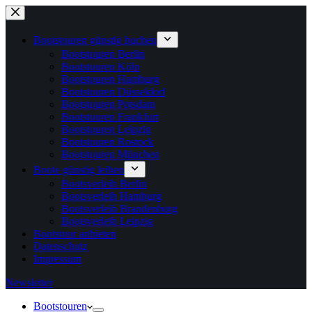
Zum
Inhalt
springen
Bootstouren günstig buchen
Bootstouren Berlin
Bootstouren Köln
Bootstouren Hamburg
Bootstouren Düsseldorf
Bootstouren Potsdam
Bootstouren Frankfurt
Bootstouren Leipzig
Bootstouren Rostock
Bootstouren München
Boote günstig leihen
Bootsverleih Berlin
Bootsverleih Hamburg
Bootsverleih Brandenburg
Bootsverleih Leipzig
Bootstour anbieten
Datenschutz
Impressum
Newsletter
Bootstouren