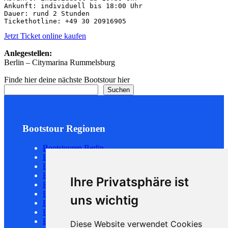
Ankunft: individuell bis 18:00 Uhr

Dauer: rund 2 Stunden

Tickethotline: +49 30 20916905
Jetzt Ticket online kaufen
Anlegestellen:
Berlin – Citymarina Rummelsburg
Finde hier deine nächste Bootstour hier
Suchen
Bootstour Regionen
Bootstouren Berlin
Bootstouren Hamburg
Bootstouren Potsdam
Bootstouren Köln
Ihre Privatsphäre ist
Bootstouren Düsseldorf
Bootstouren Frankfurt
uns wichtig
Bootstouren Leipzig
Bootstouren Rostock
Bootstouren München
Diese Website verwendet Cookies