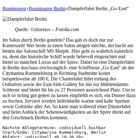
Bootstouren
Bootstouren Berlin
Dampferfahrt Berlin „Go East“
Quelle: ©sborisov – Fotolia.com
Im Salon durch Berlin gondeln? Das gab es doch nur zur
Kaiserszeit! Wer heute in einen Salon steigen möchte, der bucht am
besten das Salonschiff MS Marple. Hier geht es wahrlich kaiserlich
zu, denn das historische Schiff wurde liebevoll eingerichtet und
bietet so manchen Luxus auf der Spree. Dabei ist eine Dampferfahrt
in Berlin durchaus erschwinglich: eine Schiffstour „Go East“ ab der
Citymarina Rummelsburg in Richtung Stadtmitte kostet
beispielsweise ab 100 €. Die Charterfahrt führt entlang des
Osthafens sowie der East-Side-Gallery bis hin zur Mühlendamm-
Schleuse und bietet für bis zu 27 Personen ausreichend Platz. Um es
sich so richtig gut gehen zu lassen empfiehlt es sich, ein Dinner dazu
zu buchen. Serviert werden individuelle warme und kalte Speisen
sowie Getränke aller Art. So kann man während einer Dinnerfahrt
und beim Anblick der Sehenswürdigkeiten an der Spree direkt auf
den Geschmack Berlins kommen.
Nächste Ablegetermine: individuell buchbar

Start/Ende: Citymarina Rummelsburg, Berlin

Abfahrt: individuell ab 10:30 Uhr
