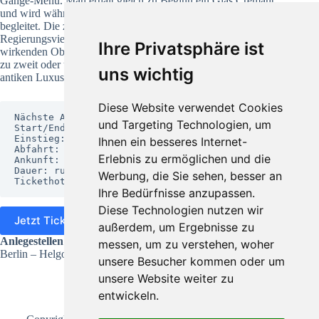
Gänge-Menü. Man erhält gleich zu Beginn ein Glas Crémant
und wird während der Spreefahrt mit ausgewählten Weinen
begleitet. Die zweistündige Rundfahrt führt entlang des
Regierungsviertels, historischer Museen bis hin zur wunderbar
Ihre Privatsphäre ist
wirkenden Oberbaumbrücke. Wer also einen eleganten Abend
zu zweit oder unter Freunden sucht, der legt am besten mit der
uns wichtig
antiken Luxusyacht ab.
Diese Website verwendet Cookies
Nächste Ablegetermine: auf Anfrage

und Targeting Technologien, um
Start/Ende: Helgoländer Ufer, Berlin

Einstieg: 17:00 Uhr

Ihnen ein besseres Internet-
Abfahrt: 17:30 Uhr

Erlebnis zu ermöglichen und die
Ankunft: 19:30 Uhr

Dauer: rund 2 Stunden

Werbung, die Sie sehen, besser an
Tickethotline: +49 30 81 79 99 83
Ihre Bedürfnisse anzupassen.
Diese Technologien nutzen wir
Jetzt Ticket online kaufen
außerdem, um Ergebnisse zu
Anlegestellen:
messen, um zu verstehen, woher
Berlin – Helgoländer Ufer
unsere Besucher kommen oder um
unsere Website weiter zu
entwickeln.