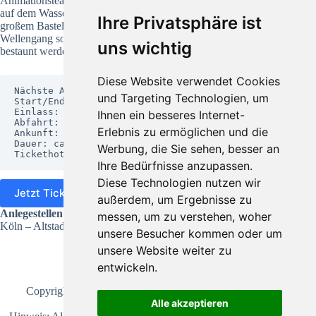
Animationsteam den Tag an Bord zu einem wahren Erlebnis
auf dem Wasser. So können die Freidecks und Kombüsen mit
Ihre Privatsphäre ist
großem Bastelangebot erobert werden und bei leichtem
Wellengang sogar noch die ein oder andere Uferattraktion
uns wichtig
bestaunt werden. Also Leinen los und Spielspaß genießen!
Diese Website verwendet Cookies
Nächste Ablegetermine: auf Anfrage

und Targeting Technologien, um
Start/Ende: Altstadt, Köln

Einlass: 10:00 Uhr

Ihnen ein besseres Internet-
Abfahrt: 11:00 Uhr

Erlebnis zu ermöglichen und die
Ankunft: 17:00 Uhr

Dauer: ca. 7 Stunden

Werbung, die Sie sehen, besser an
Tickethotline: +49 (0) 221/2088-318
Ihre Bedürfnisse anzupassen.
Diese Technologien nutzen wir
Jetzt Ticket online kaufen
außerdem, um Ergebnisse zu
Anlegestellen
messen, um zu verstehen, woher
Köln – Altstadt
unsere Besucher kommen oder um
unsere Website weiter zu
entwickeln.
Copyright © 2026 ·
Bootstourpiraten
· Alle Rechte
Alle akzeptieren
vorbehalten