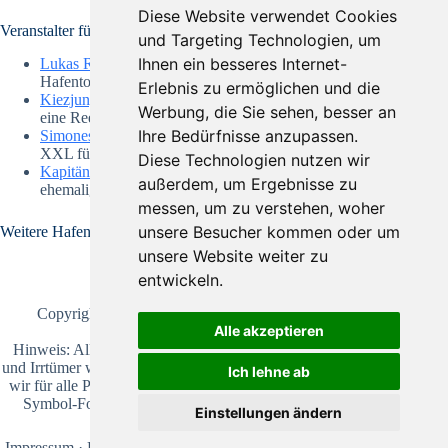
Diese Website verwendet Cookies
Veranstalter für Hafenrundfahrten Hamburg
und Targeting Technologien, um
Ihnen ein besseres Internet-
Lukas Rundfahrten
– bekannt für besondere
Hafentouren durch den Hamburger Hafen
Erlebnis zu ermöglichen und die
Kiezjungs
– traditionell, klassisch und immer gut für
Werbung, die Sie sehen, besser an
eine Reeperbahntour
Ihre Bedürfnisse anzupassen.
Simones Rundfahrten
– eine Hafenrundfahrt Hamburg
XXL für Abenteurer
Diese Technologien nutzen wir
Kapitän Prüsse
– waschechte Hamburger Seele und
außerdem, um Ergebnisse zu
ehemaliger Seefahrer
messen, um zu verstehen, woher
unsere Besucher kommen oder um
Weitere Hafenrundfahrten
unsere Website weiter zu
entwickeln.
Copyright © 2026 ·
Bootstourpiraten
· Alle Rechte
Alle akzeptieren
vorbehalten
Hinweis: Alle Angaben sind gründlich recherchiert. Fehler
und Irrtümer werden nicht ausgeschlossen, daher übernehmen
Ich lehne ab
wir für alle Preise und Daten keine Gewähr. Alle Fotos sind
Symbol-Fotos und entsprechen nicht der beschriebenen
Einstellungen ändern
Dienstleistung.
Impressum
·
Datenschutz
·
Barrierefreiheit
·
AGB
·
Logbuch