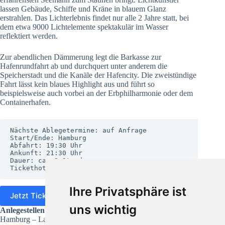
lassen Gebäude, Schiffe und Kräne in blauem Glanz
erstrahlen. Das Lichterlebnis findet nur alle 2 Jahre statt, bei
dem etwa 9000 Lichtelemente spektakulär im Wasser
reflektiert werden.
Zur abendlichen Dämmerung legt die Barkasse zur
Hafenrundfahrt ab und durchquert unter anderem die
Speicherstadt und die Kanäle der Hafencity. Die zweistündige
Fahrt lässt kein blaues Highlight aus und führt so
beispielsweise auch vorbei an der Erbphilharmonie oder dem
Containerhafen.
Nächste Ablegetermine: auf Anfrage

Start/Ende: Hamburg

Abfahrt: 19:30 Uhr

Ankunft: 21:30 Uhr

Dauer: ca. 2 Stunden

Tickethotline: +49 (40) 609 297 65
Ihre Privatsphäre ist
Jetzt Ticket online kaufen
uns wichtig
Anlegestellen
Hamburg – Landungsbrücken