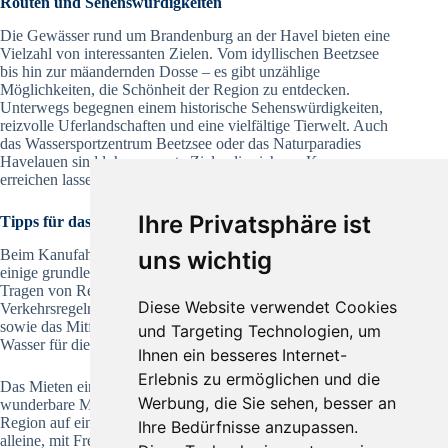
Routen und Sehenswürdigkeiten
Die Gewässer rund um Brandenburg an der Havel bieten eine
Vielzahl von interessanten Zielen. Vom idyllischen Beetzsee
bis hin zur mäandernden Dosse – es gibt unzählige
Möglichkeiten, die Schönheit der Region zu entdecken.
Unterwegs begegnen einem historische Sehenswürdigkeiten,
reizvolle Uferlandschaften und eine vielfältige Tierwelt. Auch
das Wassersportzentrum Beetzsee oder das Naturparadies
Havelauen sind lohnenswerte Ziele, die sich per Kanu
erreichen lassen.
Ihre Privatsphäre ist
Tipps für das Kanufahren
Beim Kanufahren in Brandenburg an der Havel ist es wichtig,
uns wichtig
einige grundlegende Tipps zu beachten. Dazu zählen das
Tragen von Rettungswesten, die Beachtung der
Diese Website verwendet Cookies
Verkehrsregeln auf dem Wasser, der Respekt vor der Natur
sowie das Mitführen von ausreichend Verpflegung und
und Targeting Technologien, um
Wasser für die Tour.
Ihnen ein besseres Internet-
Erlebnis zu ermöglichen und die
Das Mieten eines Kanus in Brandenburg an der Havel ist eine
Werbung, die Sie sehen, besser an
wunderbare Möglichkeit, die atemberaubende Natur dieser
Region auf eine einzigartige Weise zu erleben. Egal, ob
Ihre Bedürfnisse anzupassen.
alleine, mit Freunden oder der Familie – das ruhige