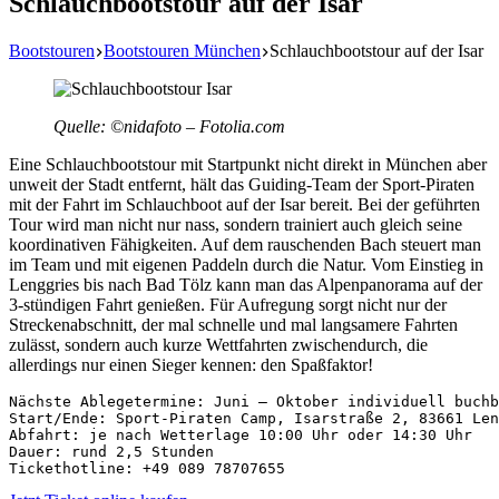
Schlauchbootstour auf der Isar
Bootstouren
Bootstouren München
Schlauchbootstour auf der Isar
Quelle: ©nidafoto – Fotolia.com
Eine Schlauchbootstour mit Startpunkt nicht direkt in München aber
unweit der Stadt entfernt, hält das Guiding-Team der Sport-Piraten
mit der Fahrt im Schlauchboot auf der Isar bereit. Bei der geführten
Tour wird man nicht nur nass, sondern trainiert auch gleich seine
koordinativen Fähigkeiten. Auf dem rauschenden Bach steuert man
im Team und mit eigenen Paddeln durch die Natur. Vom Einstieg in
Lenggries bis nach Bad Tölz kann man das Alpenpanorama auf der
3-stündigen Fahrt genießen. Für Aufregung sorgt nicht nur der
Streckenabschnitt, der mal schnelle und mal langsamere Fahrten
zulässt, sondern auch kurze Wettfahrten zwischendurch, die
allerdings nur einen Sieger kennen: den Spaßfaktor!
Nächste Ablegetermine: Juni – Oktober individuell buchb
Start/Ende: Sport-Piraten Camp, Isarstraße 2, 83661 Len
Abfahrt: je nach Wetterlage 10:00 Uhr oder 14:30 Uhr

Dauer: rund 2,5 Stunden

Tickethotline: +49 089 78707655