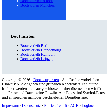
Bootstouren Rostock
Bootstouren München
Boot mieten
Bootsverleih Berlin
Bootsverleih Brandenburg
Bootsverleih Hamburg
Bootsverleih Leipzig
Copyright © 2026 ·
Bootstourpiraten
· Alle Rechte vorbehalten
Hinweis: Alle Angaben sind gründlich recherchiert. Fehler und
Irrtümer werden nicht ausgeschlossen, daher übernehmen wir für
alle Preise und Daten keine Gewähr. Alle Fotos sind Symbol-Fotos
und entsprechen nicht der beschriebenen Dienstleistung.
Impressum
·
Datenschutz
·
Barrierefreiheit
·
AGB
·
Logbuch