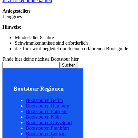
Jetzt Ticket online kaufen
Anlegestellen
Lenggries
Hinweise
Mindestalter 8 Jahre
Schwimmkenntnisse sind erforderlich
die Tour wird begleitet durch einen erfahrenen Bootsguide
Finde hier deine nächste Bootstour hier
Suchen
Bootstour Regionen
Bootstouren Berlin
Bootstouren Hamburg
Bootstouren Potsdam
Bootstouren Köln
Bootstouren Düsseldorf
Bootstouren Frankfurt
Bootstouren Leipzig