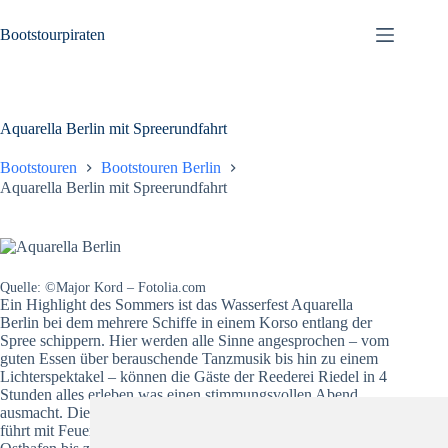
Zum
Inhalt
Bootstourpiraten
springen
Aquarella Berlin mit Spreerundfahrt
Bootstouren
Bootstouren Berlin
Aquarella Berlin mit Spreerundfahrt
Quelle: ©Major Kord – Fotolia.com
Ein Highlight des Sommers ist das Wasserfest Aquarella
Berlin bei dem mehrere Schiffe in einem Korso entlang der
Spree schippern. Hier werden alle Sinne angesprochen – vom
guten Essen über berauschende Tanzmusik bis hin zu einem
Lichterspektakel – können die Gäste der Reederei Riedel in 4
Stunden alles erleben was einen stimmungsvollen Abend
ausmacht. Die Spreerundfahrt startet an der hansabrücke und
führt mit Feuerwerken an der Mühlendammschleuse und am