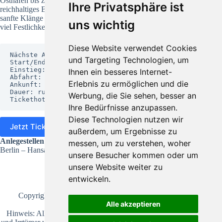
Osthafen bis zur Elsenbrücke. Während der Fahrt wird ein
Ihre Privatsphäre ist
reichhaltiges Buffet serviert und sorgt ein Schiffsballet sowie
sanfte Klänge für entsprechend niveauvolles Ambiente. So
uns wichtig
viel Festlichkeit ist nur noch zu Silvester zu erwarten.
Diese Website verwendet Cookies
Nächste Ablegetermine: im August

und Targeting Technologien, um
Start/Ende: Hansabrücke, Berlin

Einstieg: 19:30 Uhr

Ihnen ein besseres Internet-
Abfahrt: 20:00 Uhr

Erlebnis zu ermöglichen und die
Ankunft: 24:00 Uhr

Dauer: rund 4 Stunden

Werbung, die Sie sehen, besser an
Tickethotline: +49 30 6796147-0
Ihre Bedürfnisse anzupassen.
Diese Technologien nutzen wir
Jetzt Ticket online kaufen
außerdem, um Ergebnisse zu
Anlegestellen:
messen, um zu verstehen, woher
Berlin – Hansabrücke
unsere Besucher kommen oder um
unsere Website weiter zu
entwickeln.
Copyright © 2026 ·
Bootstourpiraten
· Alle Rechte
Alle akzeptieren
vorbehalten
Hinweis: Alle Angaben sind gründlich recherchiert. Fehler