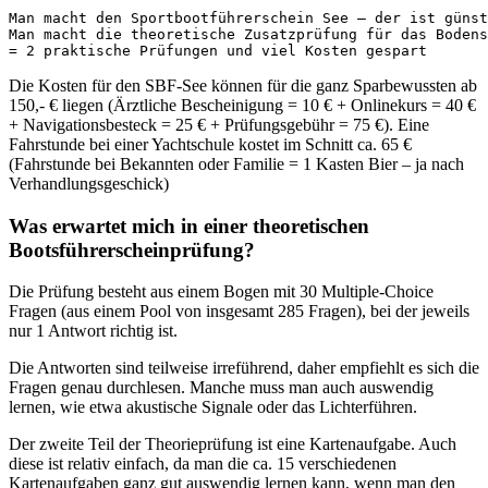
Man macht den Sportbootführerschein See – der ist günst
Man macht die theoretische Zusatzprüfung für das Bodens
= 2 praktische Prüfungen und viel Kosten gespart
Die Kosten für den SBF-See können für die ganz Sparbewussten ab
150,- € liegen (Ärztliche Bescheinigung = 10 € + Onlinekurs = 40 €
+ Navigationsbesteck = 25 € + Prüfungsgebühr = 75 €). Eine
Fahrstunde bei einer Yachtschule kostet im Schnitt ca. 65 €
(Fahrstunde bei Bekannten oder Familie = 1 Kasten Bier – ja nach
Verhandlungsgeschick)
Was erwartet mich in einer theoretischen
Bootsführerscheinprüfung?
Die Prüfung besteht aus einem Bogen mit 30 Multiple-Choice
Fragen (aus einem Pool von insgesamt 285 Fragen), bei der jeweils
nur 1 Antwort richtig ist.
Die Antworten sind teilweise irreführend, daher empfiehlt es sich die
Fragen genau durchlesen. Manche muss man auch auswendig
lernen, wie etwa akustische Signale oder das Lichterführen.
Der zweite Teil der Theorieprüfung ist eine Kartenaufgabe. Auch
diese ist relativ einfach, da man die ca. 15 verschiedenen
Kartenaufgaben ganz gut auswendig lernen kann, wenn man den