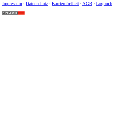
Impressum
·
Datenschutz
·
Barrierefreiheit
·
AGB
·
Logbuch