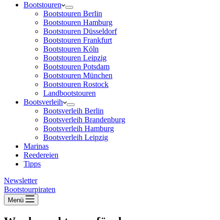
Bootstouren
Bootstouren Berlin
Bootstouren Hamburg
Bootstouren Düsseldorf
Bootstouren Frankfurt
Bootstouren Köln
Bootstouren Leipzig
Bootstouren Potsdam
Bootstouren München
Bootstouren Rostock
Landbootstouren
Bootsverleih
Bootsverleih Berlin
Bootsverleih Brandenburg
Bootsverleih Hamburg
Bootsverleih Leipzig
Marinas
Reedereien
Tipps
Newsletter
Bootstourpiraten
Menü