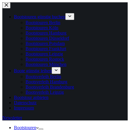
Zum
Inhalt
springen
Bootstouren günstig buchen
Bootstouren Berlin
Bootstouren Köln
Bootstouren Hamburg
Bootstouren Düsseldorf
Bootstouren Potsdam
Bootstouren Frankfurt
Bootstouren Leipzig
Bootstouren Rostock
Bootstouren München
Boote günstig leihen
Bootsverleih Berlin
Bootsverleih Hamburg
Bootsverleih Brandenburg
Bootsverleih Leipzig
Bootstour anbieten
Datenschutz
Impressum
Newsletter
Bootstouren