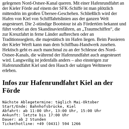
gelegenen Nord-Ostsee-Kanal queren. Mit einer Hafenrundfahrt an
der Kieler Förde auf einem der SFK-Schiffe ist man plötzlich
mittendrin im großen Übersee-Geschehen. Schließlich wird der
Hafen von Kiel von Schifffahrtslinien aus der ganzen Welt
angesteuert. Die 2-stündige Bootstour ist als Fördertörn bekannt und
führt vorbei an den Skandinavienfähren, an „Traumschiffen“, die
zur Kreuzfahrt in ferne Länder aufbrechen oder an
Traditionsseglern, die majestätisch im Hafen liegen. Beim Passieren
der Kieler Werft kann man dem Schiffbau-Handwerk zusehen.
Hektisch geht es auch manchmal zu an der Schleuse des Nord-
Ostsee-Kanals, die während der Hafenrundfahrt auch angesteuert
wird. Langweilig ist jedenfalls anders – also einsteigen zur
Hafenrundfahrt Kiel und den Hauch der salzigen Weltmeere
erleben.
Infos zur Hafenrundfahrt Kiel an der
Förde
Nächste Ablegetermine: täglich Mai-Oktober

Start/Ende: Bahnhofsbrücke, Kiel

Abfahrt: ab 11:00 Uhr, 13:00 Uhr, 15:00 Uhr

Ankunft: letzte bis 17:00 Uhr

Dauer: ab 2 Stunden

Tickethotline: +49 (0431) 594 1266