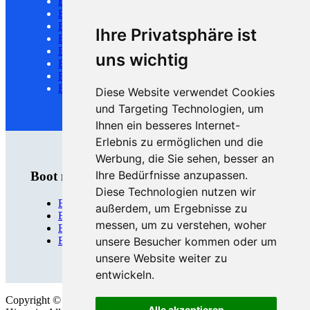
Bootstouren Hamburg
Bootstouren Potsdam
Bootstouren Köln
Ihre Privatsphäre ist
Bootstouren Düsseldorf
Bootstouren Frankfurt
uns wichtig
Bootstouren Leipzig
Bootstouren Rostock
Bootstouren München
Diese Website verwendet Cookies
und Targeting Technologien, um
Ihnen ein besseres Internet-
Erlebnis zu ermöglichen und die
Werbung, die Sie sehen, besser an
Ihre Bedürfnisse anzupassen.
Boot mieten
Diese Technologien nutzen wir
Bootsverleih Berlin
außerdem, um Ergebnisse zu
Bootsverleih Brandenburg
messen, um zu verstehen, woher
Bootsverleih Hamburg
Bootsverleih Leipzig
unsere Besucher kommen oder um
unsere Website weiter zu
entwickeln.
Copyright © 2026 ·
Bootstourpiraten
· Alle Rechte vorbehalten
Alle akzeptieren