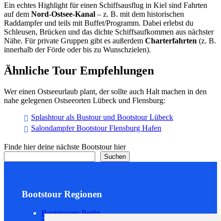
Ein echtes Highlight für einen Schiffsausflug in Kiel sind Fahrten
auf dem
Nord-Ostsee-Kanal
– z. B. mit dem historischen
Raddampfer und teils mit Buffet/Programm. Dabei erlebst du
Schleusen, Brücken und das dichte Schiffsaufkommen aus nächster
Nähe. Für private Gruppen gibt es außerdem
Charterfahrten
(z. B.
innerhalb der Förde oder bis zu Wunschzielen).
Ähnliche Tour Empfehlungen
Wer einen Ostseeurlaub plant, der sollte auch Halt machen in den
nahe gelegenen Ostseeorten Lübeck und Flensburg:
Splashtour als Bustour und Bootstour Lübeck
Salondampfer Bootstour Flensburg Hafen
Finde hier deine nächste Bootstour hier
Suchen
Bootstour Regionen
Bootstouren Berlin