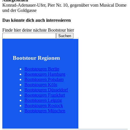
Konrad-Adenauer-Ufer, Pier Nr. 10, gegenüber vom Musical Dome
und der Goldgasse
Das könnte dich auch interessieren
Finde hier deine nächste Bootstour hier
Suchen
Bootstour Regionen
Bootstouren Berlin
Bootstouren Hamburg
Bootstouren Potsdam
Bootstouren Köln
Bootstouren Düsseldorf
Bootstouren Frankfurt
Bootstouren Leipzig
Bootstouren Rostock
Bootstouren München