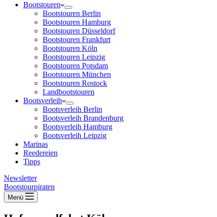
Bootstouren
Bootstouren Berlin
Bootstouren Hamburg
Bootstouren Düsseldorf
Bootstouren Frankfurt
Bootstouren Köln
Bootstouren Leipzig
Bootstouren Potsdam
Bootstouren München
Bootstouren Rostock
Landbootstouren
Bootsverleih
Bootsverleih Berlin
Bootsverleih Brandenburg
Bootsverleih Hamburg
Bootsverleih Leipzig
Marinas
Reedereien
Tipps
Newsletter
Bootstourpiraten
Menü