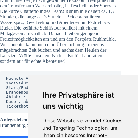
Ruhlmühle, der je nach gewählter Bootstour Treffpunkt für
den Transfer zum Wassereinstieg in Tzschelln oder Sprey ist.
Die kurze Chartertour des Teams Ruhlmühle dauert ca. 1,5
Stunden, die lange ca. 3 Stunden. Beide garantieren
Wasserspaß, Riverfeeling und Abenteuer mit Paddel bzw.
Ruder. Die geführte Schiffstour schließt mit einem
Mittagessen am Grill ab. Danach bleiben genügend
Freizeitmöglichkeiten am und um den Festplatz Ruhlmühle.
Wer möchte, kann auch eine Übernachtung im eigens
mitgebrachten Zelt buchen und nachts dem Heulen der
Lausitzer Wölfe lauschen. Nichts also für Landratten –
sondern nur für echte Abenteurer!
Nächste Ablegetermine: März – Oktober 
individuell buchbar

Start/Ende: Tzschelln oder Sprey, 
Brandenburg

Ihre Privatsphäre ist
Abfahrt: variiert

Dauer: ab 1,5 Stunden

uns wichtig
Tickethotline: +49 035727 / 57705
Anlegestellen
Diese Website verwendet Cookies
Brandenburg Sprey, Tzschelln
und Targeting Technologien, um
Ihnen ein besseres Internet-